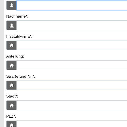
Nachname*:
Institut/Firma*:
Abteilung:
Straße und Nr.*:
Stadt*:
PLZ*: