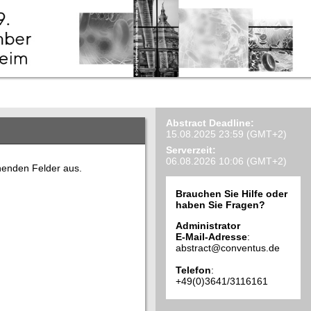
Abstract Deadline:
15.08.2025 23:59 (GMT+2)
Serverzeit:
06.08.2026 10:06 (GMT+2)
ehenden Felder aus.
Brauchen Sie Hilfe oder
haben Sie Fragen?
Administrator
E-Mail-Adresse
:
abstract@conventus.de
Telefon
:
+49(0)3641/3116161